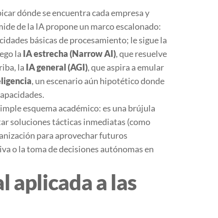
ubicar dónde se encuentra cada empresa y
mide de la IA
propone un marco escalonado:
acidades básicas de procesamiento; le sigue la
uego la
IA estrecha (Narrow AI)
, que resuelve
iba, la
IA general (AGI)
, que aspira a emular
ligencia
, un escenario aún hipotético donde
capacidades.
 simple esquema académico: es una brújula
tar soluciones tácticas inmediatas (como
rganización para aprovechar futuros
tiva o la toma de decisiones autónomas en
al aplicada a las