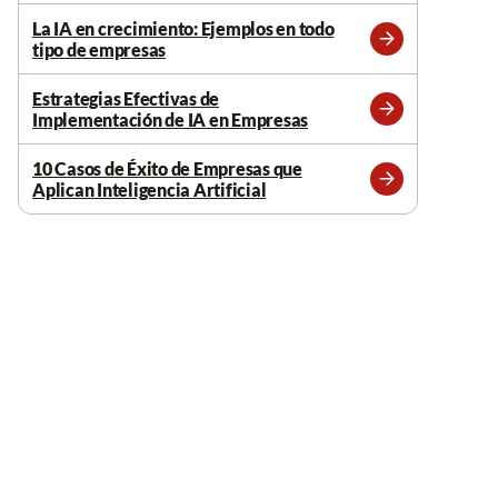
más
La IA en crecimiento: Ejemplos en todo
tipo de empresas
Leer
más
Estrategias Efectivas de
Implementación de IA en Empresas
Leer
más
10 Casos de Éxito de Empresas que
Aplican Inteligencia Artificial
Leer
más