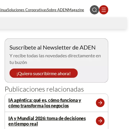
tinua
Soluciones Corporativas
Sobre ADEN
Magazine
Publicaciones relacionadas
IA agéntica: qué es, cómo funciona y
cómo transforma los negocios
Leer
más
IA y Mundial 2026: toma de decisiones
en tiempo real
Leer