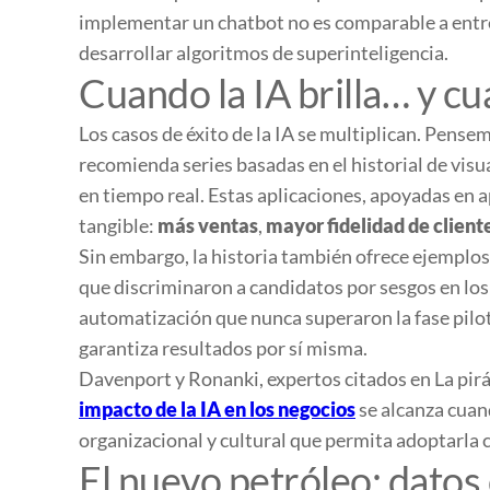
implementar un chatbot no es comparable a entr
desarrollar algoritmos de superinteligencia.
Cuando la IA brilla… y c
Los casos de éxito de la IA se multiplican. Pens
recomienda series basadas en el historial de visu
en tiempo real. Estas aplicaciones, apoyadas en 
tangible:
más ventas
,
mayor fidelidad de client
Sin embargo, la historia también ofrece ejemplos
que discriminaron a candidatos por sesgos en lo
automatización que nunca superaron la fase pilot
garantiza resultados por sí misma.
Davenport y Ronanki, expertos citados en
La pir
impacto de la IA en los negocios
se alcanza cuan
organizacional y cultural que permita adoptarla c
El nuevo petróleo: dato