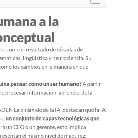
humana a la
conceptual
no como el resultado de décadas de
máticas, lingüística y neurociencia. Su
 como los cambios en la manera en que
ina pensar como un ser humano?
A partir
de procesar información, aprender de la
.
e ADEN
La pirámide de la IA
, destacan que la IA
omo
un conjunto de capas tecnológicas que
ara un CEO o un gerente, esto implica
presentan el mismo nivel de madurez: