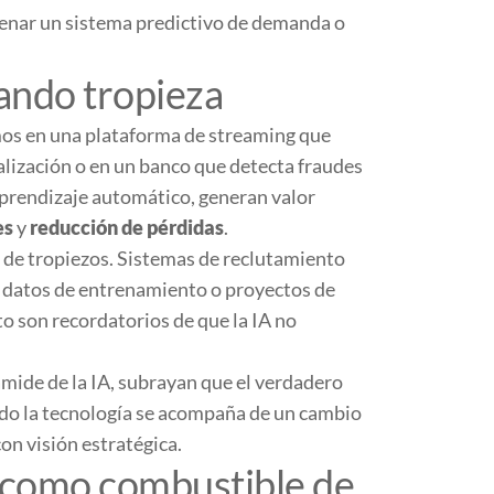
enar un sistema predictivo de demanda o
uando tropieza
emos en una plataforma de streaming que
alización o en un banco que detecta fraudes
aprendizaje automático, generan valor
es
y
reducción de pérdidas
.
 de tropiezos. Sistemas de reclutamiento
s datos de entrenamiento o proyectos de
o son recordatorios de que la IA no
ámide de la IA
, subrayan que el verdadero
do la tecnología se acompaña de un cambio
on visión estratégica.
s como combustible de