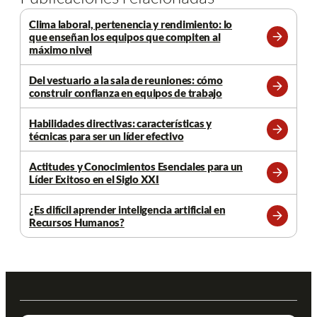
Clima laboral, pertenencia y rendimiento: lo
que enseñan los equipos que compiten al
Leer
máximo nivel
más
Del vestuario a la sala de reuniones: cómo
construir confianza en equipos de trabajo
Leer
más
Habilidades directivas: características y
técnicas para ser un líder efectivo
Leer
más
Actitudes y Conocimientos Esenciales para un
Líder Exitoso en el Siglo XXI
Leer
más
¿Es difícil aprender inteligencia artificial en
Recursos Humanos?
Leer
más