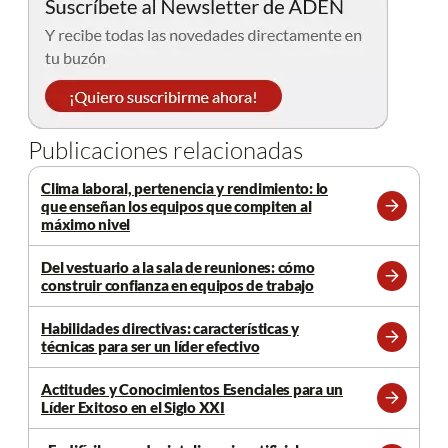
Publicaciones relacionadas
Clima laboral, pertenencia y rendimiento: lo
que enseñan los equipos que compiten al
Leer
máximo nivel
más
Del vestuario a la sala de reuniones: cómo
construir confianza en equipos de trabajo
Leer
más
Habilidades directivas: características y
técnicas para ser un líder efectivo
Leer
más
Actitudes y Conocimientos Esenciales para un
Líder Exitoso en el Siglo XXI
Leer
más