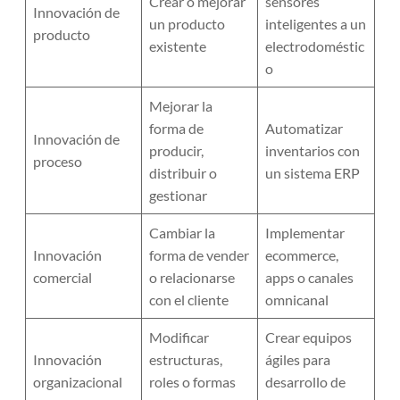
Crear o mejorar
sensores
Innovación de
un producto
inteligentes a un
producto
existente
electrodoméstic
o
Mejorar la
forma de
Automatizar
Innovación de
producir,
inventarios con
proceso
distribuir o
un sistema ERP
gestionar
Cambiar la
Implementar
Innovación
forma de vender
ecommerce,
comercial
o relacionarse
apps o canales
con el cliente
omnicanal
Modificar
Crear equipos
Innovación
estructuras,
ágiles para
organizacional
roles o formas
desarrollo de