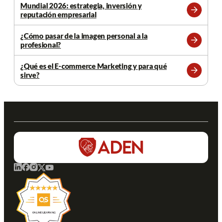
Mundial 2026: estrategia, inversión y
reputación empresarial
Leer
más
¿Cómo pasar de la imagen personal a la
profesional?
Leer
más
¿Qué es el E-commerce Marketing y para qué
sirve?
Leer
más