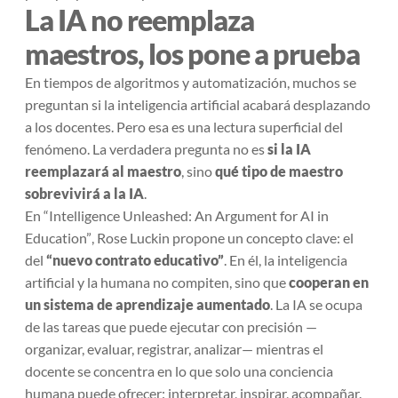
La IA no reemplaza
maestros, los pone a prueba
En tiempos de algoritmos y automatización, muchos se
preguntan si la inteligencia artificial acabará desplazando
a los docentes. Pero esa es una lectura superficial del
fenómeno. La verdadera pregunta no es
si la IA
reemplazará al maestro
, sino
qué tipo de maestro
sobrevivirá a la IA
.
En
“Intelligence Unleashed: An Argument for AI in
Education”
, Rose Luckin propone un concepto clave: el
del
“nuevo contrato educativo”
. En él, la inteligencia
artificial y la humana no compiten, sino que
cooperan en
un sistema de aprendizaje aumentado
. La IA se ocupa
de las tareas que puede ejecutar con precisión —
organizar, evaluar, registrar, analizar— mientras el
docente se concentra en lo que solo una conciencia
humana puede ofrecer: interpretar, inspirar, acompañar.