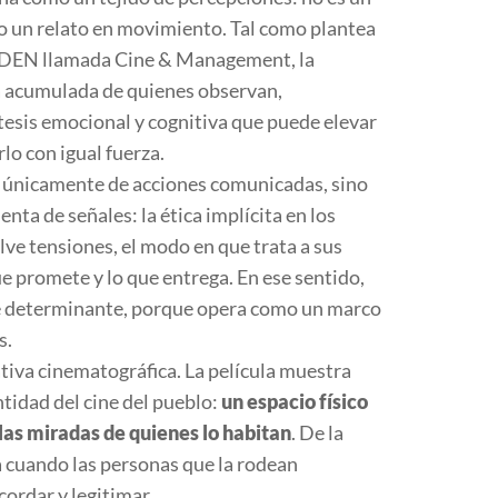
no un relato en movimiento. Tal como plantea
e ADEN llamada
Cine & Management
, la
ia acumulada de quienes observan,
tesis emocional y cognitiva que puede elevar
rlo con igual fuerza.
 únicamente de acciones comunicadas, sino
enta de señales: la ética implícita en los
lve tensiones, el modo en que trata a sus
ue promete y lo que entrega. En ese sentido,
e determinante, porque opera como un marco
s.
ativa cinematográfica. La película muestra
tidad del cine del pueblo:
un espacio físico
las miradas de quienes lo habitan
. De la
 cuando las personas que la rodean
cordar y legitimar.