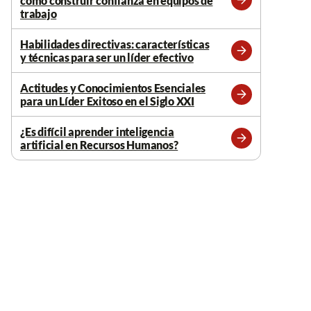
cómo construir confianza en equipos de
Leer
trabajo
más
Habilidades directivas: características
y técnicas para ser un líder efectivo
Leer
más
Actitudes y Conocimientos Esenciales
para un Líder Exitoso en el Siglo XXI
Leer
más
¿Es difícil aprender inteligencia
artificial en Recursos Humanos?
Leer
más