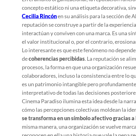
concepto estático ni una etiqueta decorativa, si
Cecilia Rincón
en su análisis para la sección d
reputación se construye a partir de la experienc
interactúan y conviven con una marca. Es una sín
el valor institucional o, por el contrario, erosiona
Lo interesante es que este fenómeno no depende
de
coherencias percibidas
. La reputación se alim
procesos, la forma en que una organización resue
colaboradores, incluso la consistencia entre lo q
es un patrimonio intangible pero profundament
interpretativo de todas las decisiones posteriore
Cinema Paradiso
ilumina esta idea desde la narr
cómo las percepciones colectivas moldean la iden
se transforma en un símbolo afectivo gracias a 
misma manera, una organización se vuelve marca
reconocen en ella una historia que vale la pena re