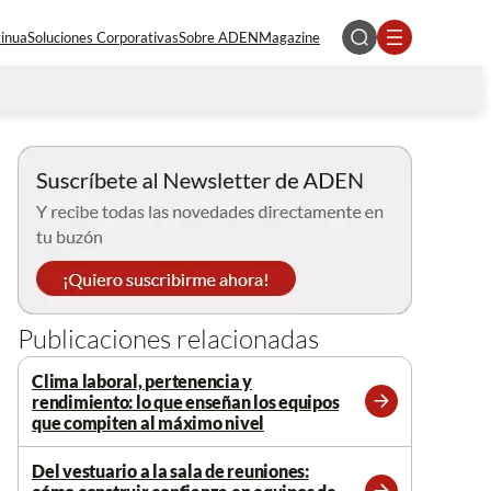
tinua
Soluciones Corporativas
Sobre ADEN
Magazine
Publicaciones relacionadas
Clima laboral, pertenencia y
rendimiento: lo que enseñan los equipos
Leer
que compiten al máximo nivel
más
Del vestuario a la sala de reuniones: