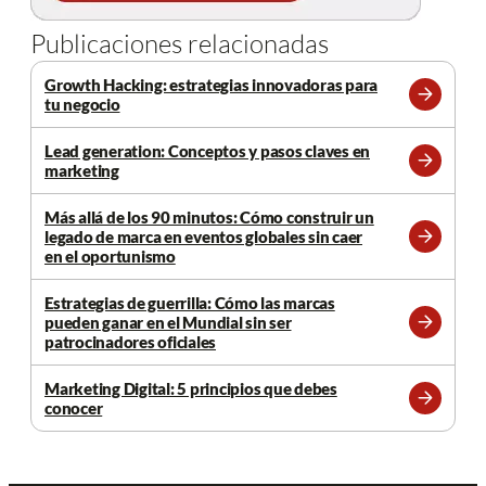
Publicaciones relacionadas
Growth Hacking: estrategias innovadoras para
tu negocio
Leer
más
Lead generation: Conceptos y pasos claves en
marketing
Leer
más
Más allá de los 90 minutos: Cómo construir un
legado de marca en eventos globales sin caer
Leer
en el oportunismo
más
Estrategias de guerrilla: Cómo las marcas
pueden ganar en el Mundial sin ser
Leer
patrocinadores oficiales
más
Marketing Digital: 5 principios que debes
conocer
Leer
más