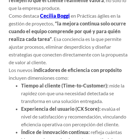
reflejen lo que el cliente realmente valora
, no solo lo
que la empresa produce.
Como destaca
Cecilia Boggi
en
Prácticas ágiles en la
gestión de proyectos
,
“la mejora continua solo ocurre
cuando el equipo comprende por qué y para quién
realiza cada tarea”
. Esa conciencia es la que permite
ajustar procesos, eliminar desperdicios y diseñar
estrategias que conecten directamente con la propuesta
de valor al cliente.
Los nuevos
indicadores de eficiencia con propósito
incluyen dimensiones como:
Tiempo al cliente (Time-to-Customer):
mide la
rapidez con que una necesidad detectada se
transforma en una solución entregada.
Experiencia del usuario (CX Score):
evalúa el
nivel de satisfacción y recomendación, vinculando
eficiencia operativa con percepción del cliente.
Índice de innovación continua:
refleja cuántas