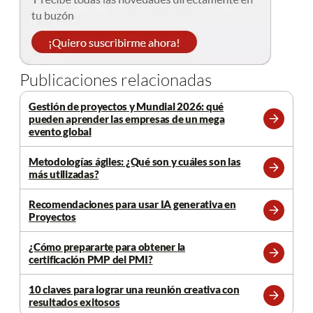
Publicaciones relacionadas
Gestión de proyectos y Mundial 2026: qué
pueden aprender las empresas de un mega
Leer
evento global
más
Metodologías ágiles: ¿Qué son y cuáles son las
más utilizadas?
Leer
más
Recomendaciones para usar IA generativa en
Proyectos
Leer
más
¿Cómo prepararte para obtener la
certificación PMP del PMI?
Leer
más
10 claves para lograr una reunión creativa con
resultados exitosos
Leer