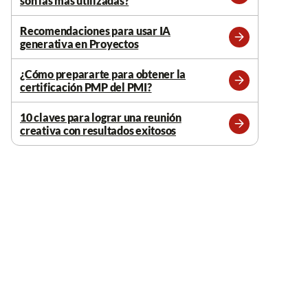
son las más utilizadas?
Leer
más
Recomendaciones para usar IA
generativa en Proyectos
Leer
más
¿Cómo prepararte para obtener la
certificación PMP del PMI?
Leer
más
10 claves para lograr una reunión
creativa con resultados exitosos
Leer
más