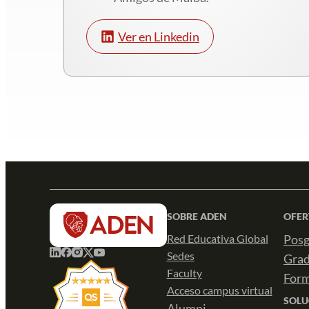
Ver en Linkedin
SOBRE ADEN
OFER
Red Educativa Global
Posg
Sedes
Gra
Faculty
Form
Acceso campus virtual
SOLU
Alumni