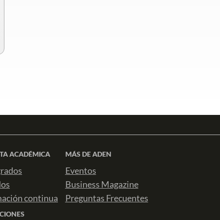
TA ACADÉMICA
MÁS DE ADEN
rados
Eventos
dos
Business Magazine
ación continua
Preguntas Frecuentes
CIONES