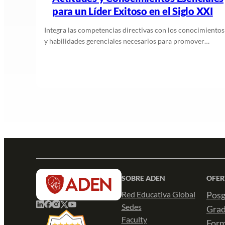
para un Líder Exitoso en el Siglo XXI
Integra las competencias directivas con los conocimientos
y habilidades gerenciales necesarios para promover…
Leer más
SOBRE ADEN
OFER
Red Educativa Global
Posg
Sedes
Gra
Faculty
Form