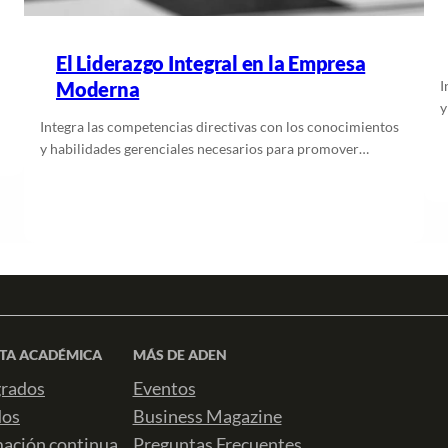
El Liderazgo Integral en la Empresa
Moderna
I
y
Integra las competencias directivas con los conocimientos
y habilidades gerenciales necesarios para promover…
Leer más
TA ACADÉMICA
MÁS DE ADEN
rados
Eventos
dos
Business Magazine
ación continua
Preguntas Frecuentes