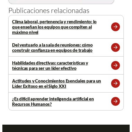
Publicaciones relacionadas
Clima laboral, pertenencia y rendimiento: lo
que enseñan los equipos que compiten al
Leer
máximo nivel
más
Del vestuario a la sala de reuniones: cómo
construir confianza en equipos de trabajo
Leer
más
Habilidades directivas: características y
técnicas para ser un líder efectivo
Leer
más
Actitudes y Conocimientos Esenciales para un
Líder Exitoso en el Siglo XXI
Leer
más
¿Es difícil aprender inteligencia artificial en
Recursos Humanos?
Leer
más