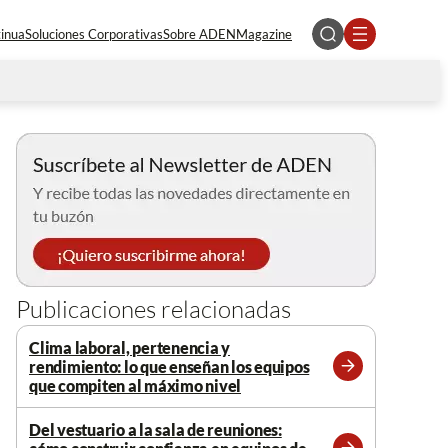
tinua
Soluciones Corporativas
Sobre ADEN
Magazine
Publicaciones relacionadas
Clima laboral, pertenencia y
rendimiento: lo que enseñan los equipos
Leer
que compiten al máximo nivel
más
Del vestuario a la sala de reuniones: