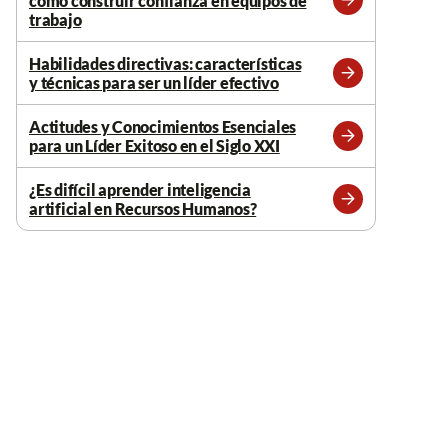
cómo construir confianza en equipos de
Leer
trabajo
más
Habilidades directivas: características
y técnicas para ser un líder efectivo
Leer
más
Actitudes y Conocimientos Esenciales
para un Líder Exitoso en el Siglo XXI
Leer
más
¿Es difícil aprender inteligencia
artificial en Recursos Humanos?
Leer
más