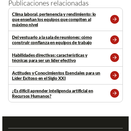
Publicaciones relacionadas
Clima laboral, pertenencia y rendimiento: lo
que enseñan los equipos que compiten al
Leer
máximo nivel
más
Del vestuario a la sala de reuniones: cómo
construir confianza en equipos de trabajo
Leer
más
Habilidades directivas: características y
técnicas para ser un líder efectivo
Leer
más
Actitudes y Conocimientos Esenciales para un
Líder Exitoso en el Siglo XXI
Leer
más
¿Es difícil aprender inteligencia artificial en
Recursos Humanos?
Leer
más