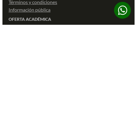
Términos y condiciones
Información pública
OFERTA ACADÉMICA
Posgrados
Grados
Formación continua
SOLUCIONES CORPORATIVAS
Corporate Solutions
MÁS DE ADEN
Eventos
Business Magazine
Preguntas Frecuentes